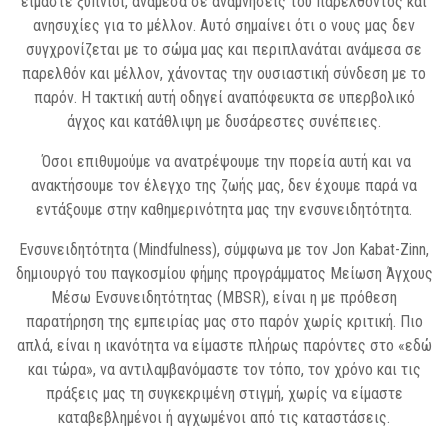
είμαστε ξύπνιοι, ανάμεσα σε αναμνήσεις του παρελθόντος και
ανησυχίες για το μέλλον. Αυτό σημαίνει ότι ο νους μας δεν
συγχρονίζεται με το σώμα μας και περιπλανάται ανάμεσα σε
παρελθόν και μέλλον, χάνοντας την ουσιαστική σύνδεση με το
παρόν. Η τακτική αυτή οδηγεί αναπόφευκτα σε υπερβολικό
άγχος και κατάθλιψη με δυσάρεστες συνέπειες.
Όσοι επιθυμούμε να ανατρέψουμε την πορεία αυτή και να
ανακτήσουμε τον έλεγχο της ζωής μας, δεν έχουμε παρά να
εντάξουμε στην καθημερινότητα μας την ενσυνειδητότητα.
Ενσυνειδητότητα (Mindfulness), σύμφωνα με τον Jon Kabat-Zinn,
δημιουργό του παγκοσμίου φήμης προγράμματος Μείωση Άγχους
Μέσω Ενσυνειδητότητας (MBSR), είναι η με πρόθεση
παρατήρηση της εμπειρίας μας στο παρόν χωρίς κριτική. Πιο
απλά, είναι η ικανότητα να είμαστε πλήρως παρόντες στο «εδώ
και τώρα», να αντιλαμβανόμαστε τον τόπο, τον χρόνο και τις
πράξεις μας τη συγκεκριμένη στιγμή, χωρίς να είμαστε
καταβεβλημένοι ή αγχωμένοι από τις καταστάσεις.