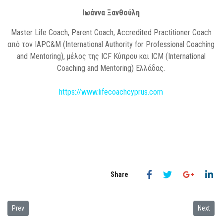
Ιωάννα
Ξανθούλη
Master Life Coach, Parent Coach, Accredited Practitioner Coach
από τον IAPC&M (International Authority for Professional Coaching
and Mentoring), μέλος της ICF Κύπρου και ICM (International
Coaching and Mentoring) Ελλάδας.
https://www.lifecoachcyprus.com
Previous article: ΓΟΝΕΪΚΗ ΕΞΑΝΤΛΗΣΗ
Next art
Prev
Next